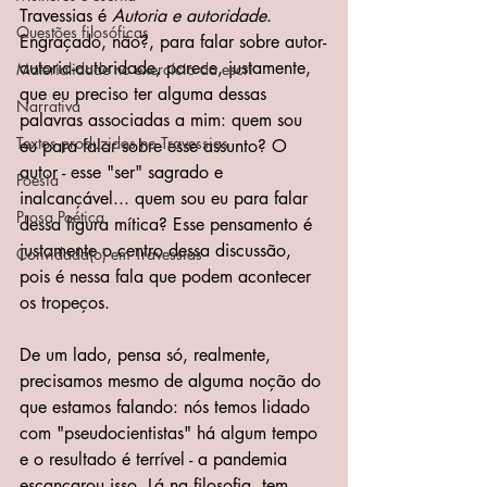
Travessias é 
Autoria e autoridade
. 
Questões filosóficas
Engraçado, não?, para falar sobre autor-
autoria-autoridade, parece, justamente, 
Materialidade no exercício da escri
que eu preciso ter alguma dessas 
Narrativa
palavras associadas a mim: quem sou 
Textos produzidos no Travessias
eu para falar sobre esse assunto? O 
autor - esse "ser" sagrado e 
Poesia
inalcançável... quem sou eu para falar 
Prosa Poética
dessa figura mítica? Esse pensamento é 
justamente o centro dessa discussão, 
Convidada(o) em Travessias
pois é nessa fala que podem acontecer 
os tropeços.
De um lado, pensa só, realmente, 
precisamos mesmo de alguma noção do 
que estamos falando: nós temos lidado 
com "pseudocientistas" há algum tempo 
e o resultado é terrível - a pandemia 
escancarou isso. Lá na filosofia, tem 