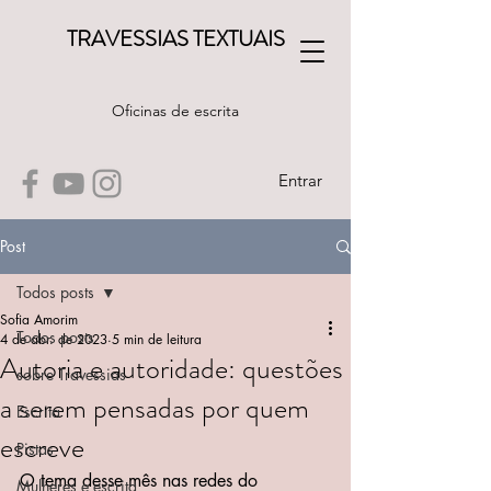
TRAVESSIAS TEXTUAIS
Oficinas de escrita
Entrar
Post
Todos posts
Sofia Amorim
Todos posts
4 de abr. de 2023
5 min de leitura
Autoria e autoridade: questões
sobre Travessias
a serem pensadas por quem
Escrita
escreve
Pistas
O tema desse mês nas redes do 
Mulheres e escrita