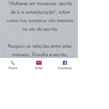
"Mulheres em travessias: escrita
de si e autoeducação", sobre
como nos tornamos nós mesmas
no ato da escrita.
Pesquiso as relações entre artes-
manuais, filosofia e escrita,
principalmente no universo
Phone
Email
Facebook
feminino.