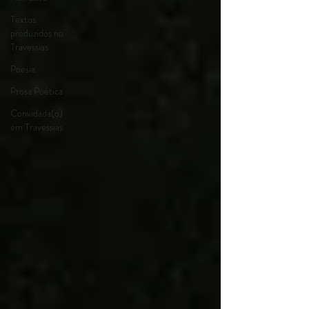
Textos
produzidos no
Travessias
Poesia
Prosa Poética
Convidada(o)
em Travessias