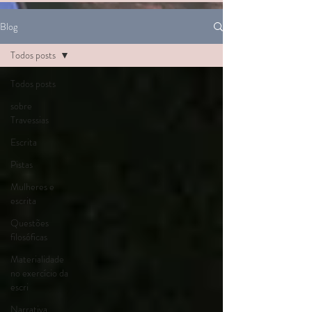
Blog
Todos posts
Todos posts
sobre
Travessias
Escrita
Pistas
Mulheres e
escrita
Questões
filosóficas
Materialidade
no exercício da
escri
Narrativa